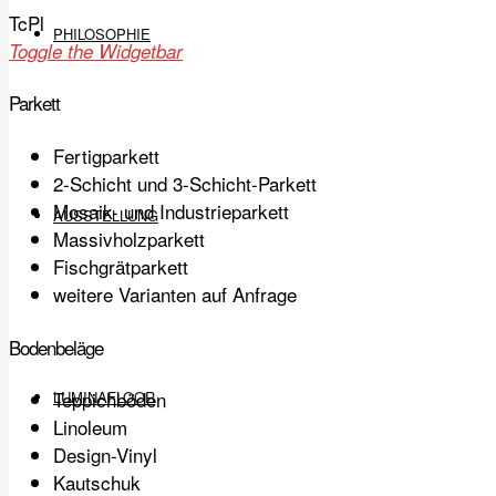
TcPl
PHILOSOPHIE
Toggle the Widgetbar
Parkett
Fertigparkett
2-Schicht und 3-Schicht-Parkett
Mosaik- und Industrieparkett
AUSSTELLUNG
Massivholzparkett
Fischgrätparkett
weitere Varianten auf Anfrage
Bodenbeläge
Teppichböden
LUMINAFLOOR
Linoleum
Design-Vinyl
Kautschuk