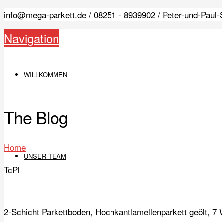
info@mega-parkett.de
/ 08251 - 8939902 / Peter-und-Paul
Navigation
WILLKOMMEN
The Blog
Home
UNSER TEAM
TcPl
2-Schicht Parkettboden, Hochkantlamellenparkett geölt, 